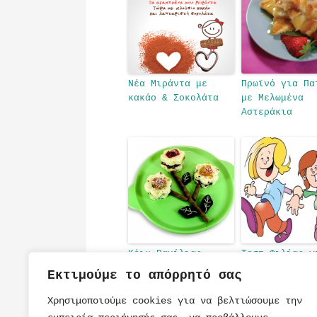
Νέα Μιράντα με
Πρωϊνό για Πα
κακάο & Σοκολάτα
με Μελωμένα
Αστεράκια
Κέικ Βανίλιας,
Τεστ Φιλίας γ
Μαργαρίτες
Κορίτσια, Πόσ
Εκτιμούμε το απόρρητό σας
Καλά Ξέρετε τ
Φίλη σας;
Χρησιμοποιούμε cookies για να βελτιώσουμε την