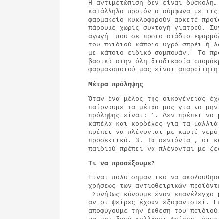
Η αντιμετώπιση δεν είναι δύσκολη…
κατάλληλα προϊόντα σύμφωνα με τις
φαρμακείο κυκλοφορούν αρκετά προϊ
πάρουμε χωρίς συνταγή γιατρού. Συ
αγωγή που σε πρώτο στάδιο εφαρμό
του παιδιού κάποιο υγρό σπρέι ή λ
με κάποιο ειδικό σαμπουάν. Το πρ
βασικό στην όλη διαδικασία απομάκ
φαρμακοποιού μας είναι απαραίτητ
Μέτρα πρόληψης
Όταν ένα μέλος της οικογένειας έχ
παίρνουμε τα μέτρα μας για να μην
πρόληψης είναι: 1. Δεν πρέπει να 
καπέλα και κορδέλες για τα μαλλιά
πρέπει να πλένονται με καυτό νερό
προσεκτικά. 3. Τα σεντόνια , οι κ
παιδιού πρέπει να πλένονται με ζ
Τι να προσέξουμε?
Είναι πολύ σημαντικό να ακολουθήσ
χρήσεως των αντιφθειρικών προϊόντ
Συνήθως κάνουμε έναν επανέλεγχο 
αν οι ψείρες έχουν εξαφανιστεί. Ε
αποφύγουμε την έκθεση του παιδιού