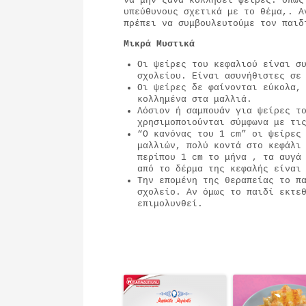
να μην ξανά κολλήσει ψείρες. όπως
υπεύθυνους σχετικά με το θέμα,. Α
πρέπει να συμβουλευτούμε τον παι
Μικρά Μυστικά
Οι ψείρες του κεφαλιού είναι σ
σχολείου. Είναι ασυνήθιστες σε
Οι ψείρες δε φαίνονται εύκολα,
κολλημένα στα μαλλιά.
Λόσιον ή σαμπουάν για ψείρες τ
χρησιμοποιούνται σύμφωνα με τι
“Ο κανόνας του 1 cm” οι ψείρες
μαλλιών, πολύ κοντά στο κεφάλι
περίπου 1 cm το μήνα , τα αυγά
από το δέρμα της κεφαλής είναι
Την επομένη της θεραπείας το π
σχολείο. Αν όμως το παιδί εκτε
επιμολυνθεί.