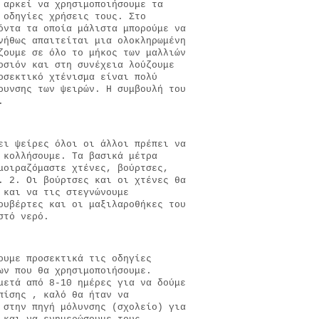
 αρκεί να χρησιμοποιήσουμε τα
 οδηγίες χρήσεις τους. Στο
όντα τα οποία μάλιστα μπορούμε να
νήθως απαιτείται μια ολοκληρωμένη
ζουμε σε όλο το μήκος των μαλλιών
οσιόν και στη συνέχεια λούζουμε
οσεκτικό χτένισμα είναι πολύ
ρυνσης των ψειρών. Η συμβουλή του
η.
ει ψείρες όλοι οι άλλοι πρέπει να
 κολλήσουμε. Τα βασικά μέτρα
μοιραζόμαστε χτένες, βούρτσες,
. 2. Οι βούρτσες και οι χτένες θα
 και να τις στεγνώνουμε
ουβέρτες και οι μαξιλαροθήκες του
εστό νερό.
ουμε προσεκτικά τις οδηγίες
ων που θα χρησιμοποιήσουμε.
μετά από 8-10 ημέρες για να δούμε
πίσης , καλό θα ήταν να
 στην πηγή μόλυνσης (σχολείο) για