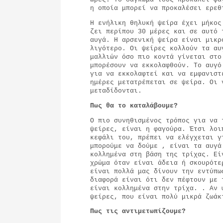
η οποία μπορεί να προκαλέσει ερεθ
Η ενήλικη θηλυκή ψείρα έχει μήκος
ζει περίπου 30 μέρες και σε αυτό 
αυγά. Η αρσενική ψείρα είναι μικρ
λιγότερο. Οι ψείρες κολλούν τα αυ
μαλλιών όσο πιο κοντά γίνεται στο
μπορέσουν να εκκολαφθούν. Το αυγό
για να εκκολαφτεί και να εμφανισ
ημέρες μετατρέπεται σε ψείρα. Οι 
μεταδίδονται.
Πως θα το καταλάβουμε?
Ο πιο συνηθισμένος τρόπος για να 
ψείρες, είναι η φαγούρα. Έτσι λοι
κεφάλι του, πρέπει να ελέγχεται γ
μπορούμε να δούμε , είναι τα αυγά
κολλημένα στη βάση της τρίχας. Εί
χρώμα όταν είναι άδεια ή σκουρότ
είναι πολλά μας δίνουν την εντύπω
διαφορά είναι ότι δεν πέφτουν με 
είναι κολλημένα στην τρίχα. . Αν 
ψείρες, που είναι πολύ μικρά ζωάκ
Πως τις αντιμετωπίζουμε?