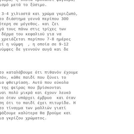
ισμό μετά το ξύσιμο.
 3-4 χιλιοστά και χρώμα γκριζωπό,
το διάστημα γεννά περίπου 300
ότερη σε μέγεθος. και ζει
γά τους πάνω στις τρίχες των
 δέρμα του κεφαλιού για να
 χρειάζεται περίπου 7-8 ημέρες
τεί η νύμφη , η οποία σε 9-12
νύμφες δε γεννούν αυγά και δε
το καταλάβουμε ότι πιθανόν έχουμε
πόν, κάθε παιδί που ξύνει το
ια φθειρίαση. Αυτό που εύκολα
 της ψείρας που βρίσκονται
ναι πολύ μικρά και έχουν λευκό
ερο όταν υπάρχει έμβρυο και όταν
ση ότι το παιδί έχει πιτυρίδα. Η
το τίναγμα των μαλλιών γιατί
ψάξουμε καλύτερα θα βρούμε και
ια γκρίζου χρώματος.