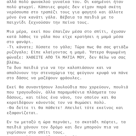
αλλά πολύ φωνακλού γυναίκα του. Οι καημένοι ήταν
πολύ φτωχοί. Κάποιες φορές δεν είχαν παρά σκέτη
νερόσουπα στο τραπέζι τους για φαγητό και άλλοτε
μόνο ένα κανάτι γάλα. Βέβαια τα παιδιά με το
παιχνίδι ξεχνούσαν την πείνα τους.
Μια μέρα, εκεί που έπαιζαν μέσα στο σπίτι, έχυσαν
κατά λάθος το γάλα που είχε κρατήσει η μαμά μέσα
στο φανάρι.
-Τι κάνατε; Χύσατε το γάλα; Τώρα πως θα σας φτιάξω
ρυζόγαλο; Είπε κλαίγοντας η μαμά. Ύστερα θυμωμένη
φώναξε: ΧΑΘΕΙΤΕ ΑΠΟ ΤΑ ΜΑΤΙΑ ΜΟΥ, δεν θέλω να σας
βλέπω.
Τα δυο παιδιά για να την καλοπιάσουν και να
απαλύνουν την στεναχώρια της φεύγουν κρυφά να πάνε
στο δάσος να μαζέψουν φράουλες.
Εκεί θα συναντήσουν λουλούδια που χορεύουν, πουλιά
που τραγουδούν, άλλα παραμυθένια πλάσματα του
δάσους, και τέλος ένα νάνο, τον οποίον και θα
κοροϊδέψουν κάνοντάς τον να θυμώσει πολύ.
-Θα δείτε τι θα πάθετε! Απειλεί τότε εκείνος και
εξαφανίζεται.
Εν τω μεταξύ η ώρα περνάει, το σκοτάδι πέφτει, τα
παιδιά χάνουν τον δρόμο και δεν μπορούν πια να
γυρίσουν στο σπίτι τους.