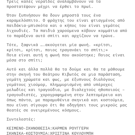
Τρεις καλές νεραΐδες αναλαμβάνουν να τα
προστατέψουν μέχρι να έρθει το πρωί.
Όταν ξυπνήσουν θα δουν μπροστά τους ένα
καραμελόσπιτο. Ο φράχτης του είναι φτιαγμένος από
παιδάκια-μπισκότα και ο κήπος του είναι γεμάτος
λιχουδιές. Τα παιδιά χαρούμενα κόβουν κομμάτια από
το παράξενο αυτό σπίτι και αρχίζουν να τρώνε.
Τότε, ξαφνικά ….ακούγεται μία φωνή. «κρίτσι,
κρίτσι, κρίτσι, ποιος τραγανάει το σπίτι;»
Ποια είναι αυτή η φωνή που ακούστηκε; Ποιος είναι
μέσα στο σπίτι;
Αυτό και άλλα πολλά θα τα δούμε και θα τα μάθουμε
στην σκηνή του Θεάτρου Κιβωτός σε μια παράσταση,
γεμάτη χρώματα και φως, με έξυπνους διαλόγους
γεμάτους χιούμορ, πλημμυρισμένη από υπέροχες
μελωδίες και τραγούδια, με διαλεχτούς ηθοποιούς –
τραγουδιστές, χορογραφημένη στην λεπτομέρεια και
όπως πάντα, με παραμυθένια σκηνικά και κοστούμια,
που είναι σίγουρο ότι θα οδηγήσει τους μικρούς μας
θεατές σε ονειρεμένους κόσμους.
Συντελεστές:
ΚΕΙΜΕΝΟ-ΣΚΗΝΟΘΕΣΙΑ:ΚΑΡΜΕΝ ΡΟΥΓΓΕΡΗ
ΣΚΗΝΙΚΑ-ΚΟΣΤΟΥΜΙΑ:ΧΡΙΣΤΙΝΑ ΚΟΥΛΟΥΜΠΗ