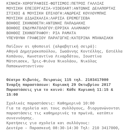
ΚΙΝΗΣΗ-ΧΟΡΟΓΡΑΦΙΕΣ-ΦΩΤΙΣΜΟΙ:ΠΕΤΡΟΣ ΓΑΛΛΙΑΣ
ΜΟΥΣΙΚΗ ΕΠΕΞΕΡΓΑΣΙΑ-VIDEOART:ΑΝΤΩΝΗΣ ΔΕΛΑΠΟΡΤΑΣ
ΣΤΙΧΟΙ & ΜΟΥΣΙΚΗ ΕΠΙΛΟΓΗ:ΑΝΔΡΕΑΣ ΚΟΥΛΟΥΜΠΗΣ
ΜΟΥΣΙΚΗ ΔΙΔΑΣΚΑΛΙΑ:ΛΑΡΙΣΑ ΕΡΕΜΕΓΙΕΒΑ
ΒΟΗΘΟΣ ΣΚΗΝΟΘΕΤΗ:ΑΝΤΩΝΗΣ ΠΑΠΑΔΑΚΗΣ
ΒΟΗΘΟΣ ΕΝΔΥΜΑΤΟΛΟΓΟΥ:ΕΡΡΙΚΑ ΑΛΑΜΑΝΟΥ
ΒΟΗΘΟΣ ΣΚΗΝΟΓΡΑΦΟΥ: ΡΙΑ ΡΑΜΑΤΑ
ΥΠΕΥΘΥΝΗ ΓΡΑΦΕΙΟΥ ΠΑΡΑΓΩΓΗΣ:ΚΑΤΕΡΙΝΑ ΜΠΑΝΑΣΑΚΗ
Παίζουν οι ηθοποιοί (αλφαβητική σειρά):
Αθηνά Δημητρακοπούλου, Ιωαάννης Κοντέλλης, Εστέλλα
Κοπάνου, Κωνσταντίνα Λιναρδάτου, Ιουστίνα
Μάτσιασεκ, Ίρις-Φιόνα Νικολάου, Νικόλας
Παπακωνσταντίνου
Θέατρο Κιβωτός, Πειραιώς 115 τηλ. 2103417000
Έναρξη παραστάσεων: Κυριακή 29 Οκτωβρίου 2017
Παραστάσεις για το κοινό: Κάθε Κυριακή 11:15 &
15:00
Σχολικές παραστάσεις: Καθημερινά 10:00
Για τα σχολεία και τους συλλόγους, διοργανώνονται
παραστάσεις τις καθημερινές τα πρωϊνά, κατόπιν
συνεννόησης.
Κρατήσεις για σχολεία και συλλόγους:
Δευτέρα – Παρασκευή 08:30-14:30 Τηλ: 210 3417000,