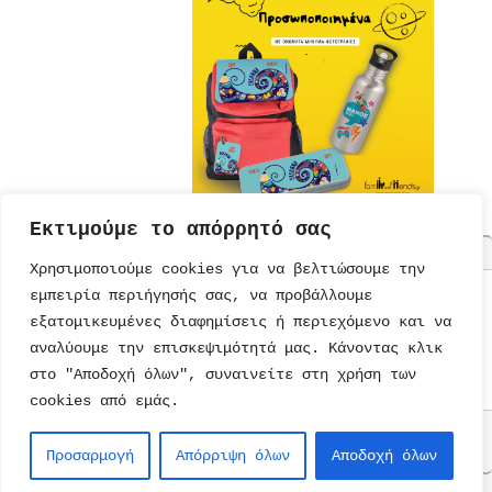
Εκτιμούμε το απόρρητό σας
Χρησιμοποιούμε cookies για να βελτιώσουμε την
εμπειρία περιήγησής σας, να προβάλλουμε
ΤΟΥΡΤΕΣ
ΠΡΟΣΚΛΗΣΕΙΣ
ΕΚΠΑΙΔΕΥΣΗ
ΠΑΡΑΜΥΘΙΑ
εξατομικευμένες διαφημίσεις ή περιεχόμενο και να
ΣΥΝΤΑΓΕΣ
ΚΑΡΤΕΣ
ΔΙΑΤΡΟΦΗ
ΜΟΝΑΔΙΚΑ
ΠΑΡΑΜΥΘΙΑ
αναλύουμε την επισκεψιμότητά μας. Κάνοντας κλικ
ΠΡΟΣΚΛΗΣΕΙΣ
ΠΑΙΔΙΚΟ
ΨΥΥΧΑΓΩΓΙΑ
ΤΕΤΡΑΔΙΑ
ΒΙΒΛΙΑ
ΠΑΡΤΙ
ΒΙΒΛΙΑ
στο "Αποδοχή όλων", συναινείτε στη χρήση των
ΠΑΙΧΝΙΔΙΑ
ΖΩΓΡΑΦΙΚΗΣ
cookies από εμάς.
Επικοινωνία
Copyright © 2026
kidsfun.gr
. All
Προσαρμογή
Απόρριψη όλων
Αποδοχή όλων
Rights Reserved.