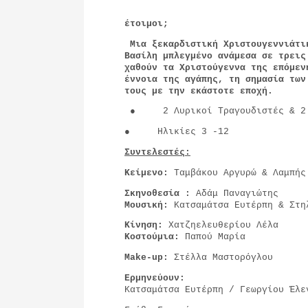
έτοιμοι;
Μια ξεκαρδιστική Χριστουγεννιάτι
Βασίλη μπλεγμένο ανάμεσα σε τρεις
χαθούν τα Χριστούγεννα της επόμεν
έννοια της αγάπης, τη σημασία των
τους με την εκάστοτε εποχή.
● 2 Λυρικοί Τραγουδιστές & 2 
● Ηλικίες 3 -12
Συντελεστές:
Κείμενο:
Ταμβάκου Αργυρώ & Λαμπής
Σκηνοθεσία :
Αδάμ Παναγιώτης
Μουσική:
Κατσαμάτσα Ευτέρπη & Στη
Κίνηση:
Χατζηελευθερίου Λέλα
Κοστούμια:
Παπού Μαρία
Make-up:
Στέλλα Μαστορόγλου
Ερμηνεύουν:
Κατσαμάτσα Ευτέρπη / Γεωργίου Έλε