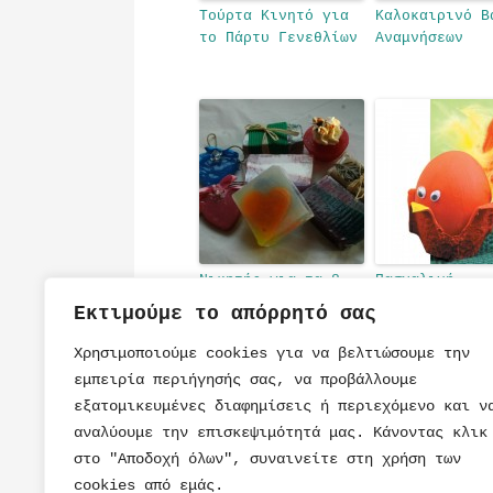
Τούρτα Κινητό για
Καλοκαιρινό Β
το Πάρτυ Γενεθλίων
Αναμνήσεων
Νικητής για τα 8
Πασχαλινή
Αρωματικα
Κατασκευή
Εκτιμούμε το απόρρητό σας
Σαπουνάκια Αξίας
Κοτοπουλάκι Α
30 ευρώ
Χρησιμοποιούμε cookies για να βελτιώσουμε την
εμπειρία περιήγησής σας, να προβάλλουμε
εξατομικευμένες διαφημίσεις ή περιεχόμενο και ν
αναλύουμε την επισκεψιμότητά μας. Κάνοντας κλικ
στο "Αποδοχή όλων", συναινείτε στη χρήση των
cookies από εμάς.