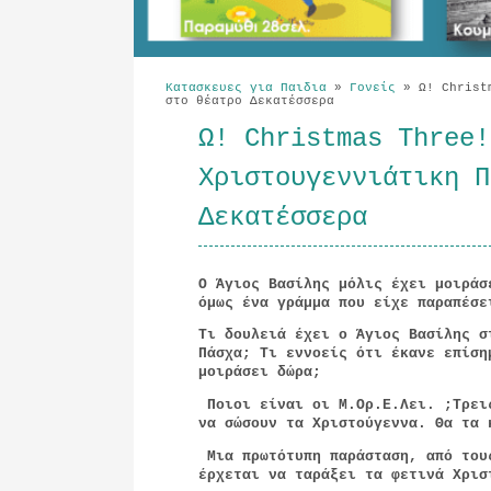
Κατασκευες για Παιδια
»
Γονείς
»
Ω! Christm
στο θέατρο Δεκατέσσερα
Ω! Christmas Three!
Χριστουγεννιάτικη Π
Δεκατέσσερα
Ο Άγιος Βασίλης μόλις έχει μοιράσ
όμως ένα γράμμα που είχε παραπέσε
Τι δουλειά έχει ο Άγιος Βασίλης σ
Πάσχα; Τι εννοείς ότι έκανε επίση
μοιράσει δώρα;
Ποιοι είναι οι Μ.Ορ.Ε.Λει. ;
Τρει
να σώσουν τα Χριστούγεννα. Θα τα 
Μια πρωτότυπη παράσταση, από του
έρχεται να ταράξει τα φετινά Χρισ