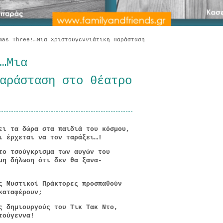
as Three!…Μια Χριστουγεννιάτικη Παράσταση
…Μια
αράσταση στο θέατρο
ει τα δώρα στα παιδιά του κόσμου,
ι έρχεται να τον ταράξει…!
το τσούγκρισμα των αυγών του
μη δήλωση ότι δεν θα ξανα-
ς Μυστικοί Πράκτορες προσπαθούν
καταφέρουν;
ς δημιουργούς του Τικ Τακ Ντο,
τούγεννα!