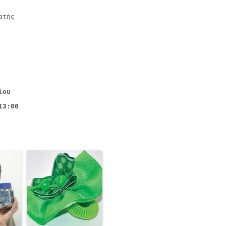
ατής
ίου
13:00