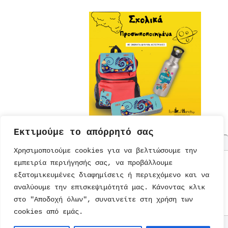
Εκτιμούμε το απόρρητό σας
Χρησιμοποιούμε cookies για να βελτιώσουμε την
εμπειρία περιήγησής σας, να προβάλλουμε
ΤΟΥΡΤΕΣ
ΠΡΟΣΚΛΗΣΕΙΣ
ΕΚΠΑΙΔΕΥΣΗ
ΠΑΡΑΜΥΘΙΑ
εξατομικευμένες διαφημίσεις ή περιεχόμενο και να
ΣΥΝΤΑΓΕΣ
ΚΑΡΤΕΣ
ΔΙΑΤΡΟΦΗ
ΜΟΝΑΔΙΚΑ
ΠΑΡΑΜΥΘΙΑ
αναλύουμε την επισκεψιμότητά μας. Κάνοντας κλικ
ΠΡΟΣΚΛΗΣΕΙΣ
ΠΑΙΔΙΚΟ
ΨΥΥΧΑΓΩΓΙΑ
ΤΕΤΡΑΔΙΑ
ΒΙΒΛΙΑ
ΠΑΡΤΙ
ΒΙΒΛΙΑ
στο "Αποδοχή όλων", συναινείτε στη χρήση των
ΠΑΙΧΝΙΔΙΑ
ΖΩΓΡΑΦΙΚΗΣ
cookies από εμάς.
Επικοινωνία
Copyright © 2026
kidsfun.gr
. All