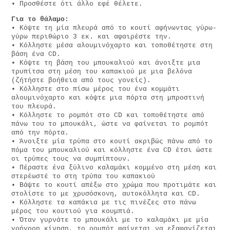
• Προσθέστε ότι άλλο εφέ θέλετε.
Για το θάλαμο:
• Κόψτε τη μία πλευρά από το κουτί αφήνωντας γύρω-
γύρω περιθώριο 3 εκ. και αφαιρέστε την.
• Κόλληστε μέσα αλουμινόχαρτο και τοποθέτηστε στη
βάση ένα CD.
• Κόψτε τη βάση του μπουκαλιού και άνοιξτε μια
τρυπίτσα στη μέση του καπακιού με μια βελόνα
(ζήτήστε βοήθεια από τους γονείς).
• Κόλληστε στο πίσω μέρος του ένα κομμάτι
αλουμινόχαρτο και κόψτε μια πόρτα στη μπροστινή
του πλευρά.
• Κόλληστε το ρομπότ στο CD και τοποθέτηστε από
πάνω του το μπουκάλι, ώστε να φαίνεται το ρομπότ
από την πόρτα.
• Άνοιξτε μία τρύπα στο κουτί ακριβώς πάνω από το
πόμα του μπουκαλιού και κόλληστε ένα CD έτσι ώστε
οι τρύπες τους να συμπίπτουν.
• Πέραστε ένα ξύλινο καλαμάκι κομμένο στη μέση και
στερέωστέ το στη τρύπα του καπακιού
• Βάψτε το κουτί απέξω στο χρώμα που προτιμάτε και
στολίστε το με χρυσόσκονη, αυτοκόλλητα και CD.
• Κόλληστε τα καπάκια με τις πινέζες στο πάνω
μέρος του κουτιού για κουμπιά.
• Όταν γυρνάτε το μπουκάλι με το καλαμάκι με μία
γρήγορη κίνηση, το ρομπότ φαίνεται να εξαφανίζεται