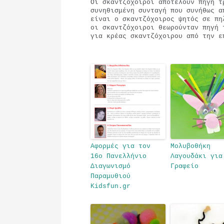
Οι σκαντζόχοιροι αποτελούν πηγή τ
συνηθισμένη συνταγή που συνήθως α
είναι ο σκαντζόχοιρος ψητός σε π
οι σκαντζόχοιροι θεωρούνταν πηγή 
για κρέας σκαντζόχοιρου από την ε
Αφορμές για τον
Μολυβοθήκη
16ο Πανελλήνιο
Λαγουδάκι για
Διαγωνισμό
Γραφείο
Παραμυθιού
Kidsfun.gr