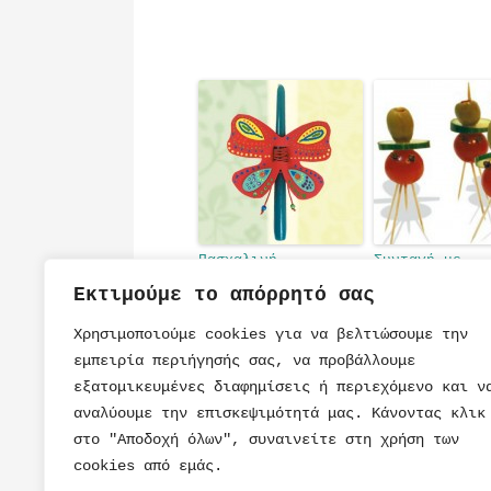
Πασχαλινή
Συνταγή με
Κατασκευή Λαμπάδα
Ντοματίνια γι
Εκτιμούμε το απόρρητό σας
σε Σχήμα
Παιδικό Πάρτι
Πεταλούδας
Χρησιμοποιούμε cookies για να βελτιώσουμε την
εμπειρία περιήγησής σας, να προβάλλουμε
εξατομικευμένες διαφημίσεις ή περιεχόμενο και ν
αναλύουμε την επισκεψιμότητά μας. Κάνοντας κλικ
στο "Αποδοχή όλων", συναινείτε στη χρήση των
cookies από εμάς.
ΠΑΡΑΜΥΘΙ
ΤΟΥΡΤΕΣ