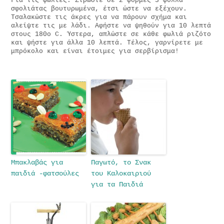
Για τις φωλιές: Στρώστε σε 2 φόρμες 3 φύλλα
σφολιάτας βουτυρωμένα, έτσι ώστε να εξέχουν.
Τσαλακώστε τις άκρες για να πάρουν σχήμα και
αλείψτε τις με λάδι. Αφήστε να ψηθούν για 10 λεπτά
στους 180ο C. Ύστερα, απλώστε σε κάθε φωλιά ριζότο
και ψήστε για άλλα 10 λεπτά. Τέλος, γαρνίρετε με
μπρόκολο και είναι έτοιμες για σερβίρισμα!
Μπακλαβάς για
Παγωτό, το Σνακ
παιδιά -φατσούλες
του Καλοκαιριού
για τα Παιδιά