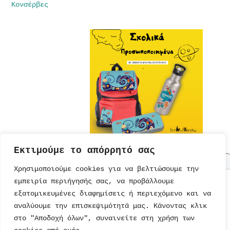
Κονσέρβες
Εκτιμούμε το απόρρητό σας
Χρησιμοποιούμε cookies για να βελτιώσουμε την
εμπειρία περιήγησής σας, να προβάλλουμε
ΤΟΥΡΤΕΣ
ΠΡΟΣΚΛΗΣΕΙΣ
ΕΚΠΑΙΔΕΥΣΗ
ΠΑΡΑΜΥΘΙΑ
εξατομικευμένες διαφημίσεις ή περιεχόμενο και να
ΣΥΝΤΑΓΕΣ
ΚΑΡΤΕΣ
ΔΙΑΤΡΟΦΗ
ΜΟΝΑΔΙΚΑ
ΠΑΡΑΜΥΘΙΑ
αναλύουμε την επισκεψιμότητά μας. Κάνοντας κλικ
ΠΡΟΣΚΛΗΣΕΙΣ
ΠΑΙΔΙΚΟ
ΨΥΥΧΑΓΩΓΙΑ
ΤΕΤΡΑΔΙΑ
ΒΙΒΛΙΑ
ΠΑΡΤΙ
ΒΙΒΛΙΑ
στο "Αποδοχή όλων", συναινείτε στη χρήση των
ΠΑΙΧΝΙΔΙΑ
ΖΩΓΡΑΦΙΚΗΣ