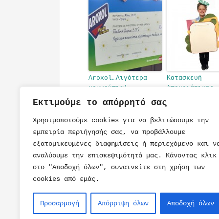
Aroxol…Λιγότερα
Κατασκευή
κουνούπια!
Αποκριάτικης
Περισσότερα
Στολής Τοστ
Εκτιμούμε το απόρρητό σας
παιδικά χαμόγελα!
Χρησιμοποιούμε cookies για να βελτιώσουμε την
εμπειρία περιήγησής σας, να προβάλλουμε
εξατομικευμένες διαφημίσεις ή περιεχόμενο και ν
αναλύουμε την επισκεψιμότητά μας. Κάνοντας κλικ
στο "Αποδοχή όλων", συναινείτε στη χρήση των
cookies από εμάς.
ΠΑΡΑΜΥΘΙ
ΤΟΥΡΤΕΣ
ΒΙΒΛΙΑ
ΣΥΝΤΑΓΕΣ
Προσαρμογή
Απόρριψη όλων
Αποδοχή όλων
ΠΑΙΧΝΙΔΙ
ΠΡΟΣΚΛΗΣΕΙΣ