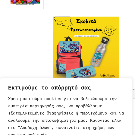
Εκτιμούμε το απόρρητό σας
Χρησιμοποιούμε cookies για να βελτιώσουμε την
εμπειρία περιήγησής σας, να προβάλλουμε
ΤΟΥΡΤΕΣ
ΠΡΟΣΚΛΗΣΕΙΣ
ΕΚΠΑΙΔΕΥΣΗ
ΠΑΡΑΜΥΘΙΑ
εξατομικευμένες διαφημίσεις ή περιεχόμενο και να
ΣΥΝΤΑΓΕΣ
ΚΑΡΤΕΣ
ΔΙΑΤΡΟΦΗ
ΜΟΝΑΔΙΚΑ
ΠΑΡΑΜΥΘΙΑ
αναλύουμε την επισκεψιμότητά μας. Κάνοντας κλικ
ΠΡΟΣΚΛΗΣΕΙΣ
ΠΑΙΔΙΚΟ
ΨΥΥΧΑΓΩΓΙΑ
ΤΕΤΡΑΔΙΑ
ΒΙΒΛΙΑ
ΠΑΡΤΙ
ΒΙΒΛΙΑ
στο "Αποδοχή όλων", συναινείτε στη χρήση των
ΠΑΙΧΝΙΔΙΑ
ΖΩΓΡΑΦΙΚΗΣ