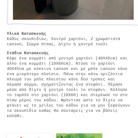
Υλικά Κατασκευής
Κάδος σκουπιδιών, Χοντρό χαρτόνι, 2 χρωματιστά
canson, Σύρμα πίπας, Δίχτυ ή χοντρό τούλι
Στάδια Κατασκευής
Κόψε ένα κομμάτι από χοντρό χαρτόνι (40Χ45cm) και
άλλο ένα κομμάτι (10Χ60cm). Ντύσε το χαρτόνι
40Χ45cm με κόκκινο canson και με μπλε canson κάνε
ένα μικρότερο πλαίσιο. Πάνω στην κάτω οριζόντια
πλευρά του μπλε πλαισίου κάνε δύο τρύπες και
πέρασε σύρμα, σχηματίζοντας ένα στεφάνι. Πέρασε
μέσα από δίχτυ ή χοντρό τούλι το στεφάνι. Κόλλησε
το ταμπλό στο χαρτόνι (10Χ60) και στερέωσέ το στο
πίσω μέρος του κάδου. Φρόντισε ώστε το δίχτυ να
φτάνει ως το χείλος του κάδου για να μην ξεφεύγουν
τα σκουπίδια καθώς θα σουτάρεις για να βάλεις
καλάθι.