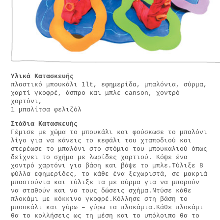
Υλικά Κατασκευής
πλαστικό μπουκάλι 1lt, εφημερίδα, μπαλόνια, σύρμα,
χαρτί γκοφρέ, άσπρο και μπλε canson, χοντρό
χαρτόνι,
1 μπαλίτσα φελιζόλ
Στάδια Κατασκευής
Γέμισε με χώμα το μπουκάλι και φούσκωσε το μπαλόνι
λίγο για να κάνεις το κεφάλι του χταποδιού και
στερέωσε το μπαλόνι στο στόμιο του μπουκαλιού όπως
δείχνει το σχήμα με λωρίδες χαρτιού. Κόψε ένα
χοντρό χαρτόνι για βάση και βάψε το μπλε.Τύλιξε 8
φύλλα εφημερίδες, το κάθε ένα ξεχωριστά, σε μακριά
μπαστούνια και τύλιξε τα με σύρμα για να μπορούν
να σταθούν και να τους δώσεις σχήμα.Ντύσε κάθε
πλοκάμι με κόκκινο γκοφρέ.Κόλλησε στη βάση το
μπουκάλι και γύρω – γύρω τα πλοκάμια.Κάθε πλοκάμι
θα το κολλήσεις ως τη μέση και το υπόλοιπο θα το