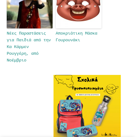
Νέες Παραστάσεις
Αποκριάτικη Μάσκα
για Παιδιά από την
Γουρουνάκι
Κα Κάρμεν
Ρουγγέρη, από
Νοέμβριο