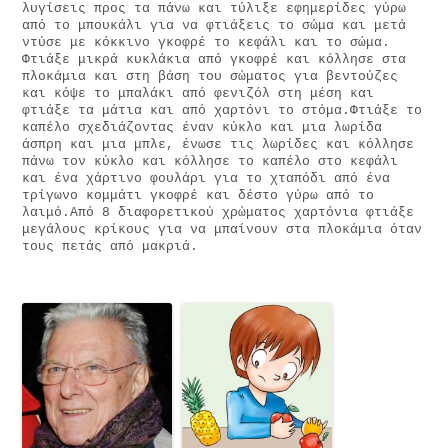
λυγίσεις προς τα πάνω και τύλιξε εφημερίδες γύρω
από το μπουκάλι για να φτιάξεις το σώμα και μετά
ντύσε με κόκκινο γκοφρέ το κεφάλι και το σώμα.
Φτιάξε μικρά κυκλάκια από γκοφρέ και κόλλησε στα
πλοκάμια και στη βάση του σώματος για βεντούζες
και κόψε το μπαλάκι από φενιζόλ στη μέση και
φτιάξε τα μάτια και από χαρτόνι το στόμα.Φτιάξε το
καπέλο σχεδιάζοντας έναν κύκλο και μια λωρίδα
άσπρη και μια μπλε, ένωσε τις λωρίδες και κόλλησε
πάνω τον κύκλο και κόλλησε το καπέλο στο κεφάλι
και ένα χάρτινο φουλάρι για το χταπόδι από ένα
τρίγωνο κομμάτι γκοφρέ και δέστο γύρω από το
λαιμό.Από 8 διαφορετικού χρώματος χαρτόνια φτιάξε
μεγάλους κρίκους για να μπαίνουν στα πλοκάμια όταν
τους πετάς από μακριά.