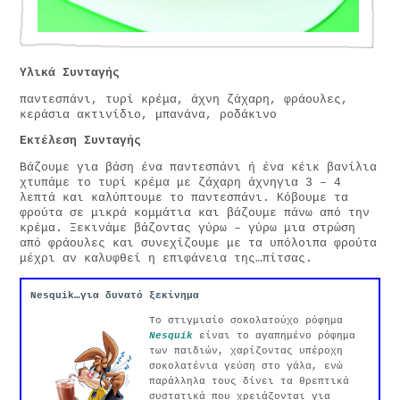
Υλικά Συνταγής
παντεσπάνι, τυρί κρέμα, άχνη ζάχαρη, φράουλες,
κεράσια ακτινίδιο, μπανάνα, ροδάκινο
Εκτέλεση Συνταγής
Βάζουμε για βάση ένα παντεσπάνι ή ένα κέικ βανίλια
χτυπάμε το τυρί κρέμα με ζάχαρη άχνηγια 3 – 4
λεπτά και καλύπτουμε το παντεσπάνι. Κόβουμε τα
φρούτα σε μικρά κομμάτια και βάζουμε πάνω από την
κρέμα. Ξεκινάμε βάζοντας γύρω – γύρω μια στρώση
από φράουλες και συνεχίζουμε με τα υπόλοιπα φρούτα
μέχρι αν καλυφθεί η επιφάνεια της…πίτσας.
Nesquik…για δυνατό ξεκίνημα
Το στιγμιαίο σοκολατούχο ρόφημα
Nesquik
είναι το αγαπημένο ρόφημα
των παιδιών, χαρίζοντας υπέροχη
σοκολατένια γεύση στο γάλα, ενώ
παράλληλα τους δίνει τα θρεπτικά
συστατικά που χρειάζονται για