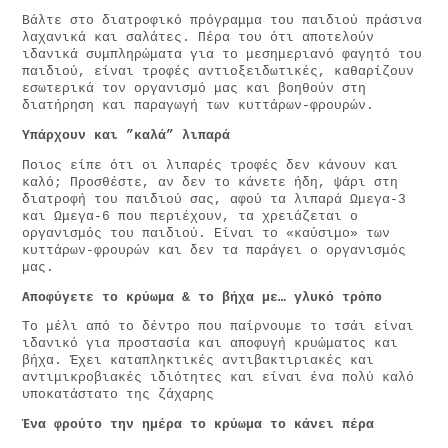
Βάλτε στο διατροφικό πρόγραμμα του παιδιού πράσινα
λαχανικά και σαλάτες. Πέρα του ότι αποτελούν
ιδανικά συμπληρώματα για το μεσημεριανό φαγητό του
παιδιού, είναι τροφές αντιοξειδωτικές, καθαρίζουν
εσωτερικά τον οργανισμό μας και βοηθούν στη
διατήρηση και παραγωγή των κυττάρων-φρουρών.
Υπάρχουν και ”καλά” λιπαρά
Ποιος είπε ότι οι λιπαρές τροφές δεν κάνουν και
καλό; Προσθέστε, αν δεν το κάνετε ήδη, ψάρι στη
διατροφή του παιδιού σας, αφού τα λιπαρά Ωμεγα-3
και Ωμεγα-6 που περιέχουν, τα χρειάζεται ο
οργανισμός του παιδιού. Είναι το «καύσιμο» των
κυττάρων-φρουρών και δεν τα παράγει ο οργανισμός
μας.
Αποφύγετε το κρύωμα & το βήχα με… γλυκό τρόπο
Το μέλι από το δέντρο που παίρνουμε το τσάι είναι
ιδανικό για προστασία και αποφυγή κρυώματος και
βήχα. Έχει καταπληκτικές αντιβακτιριακές και
αντιμικροβιακές ιδιότητες και είναι ένα πολύ καλό
υποκατάστατο της ζάχαρης
Ένα φρούτο την ημέρα το κρύωμα το κάνει πέρα