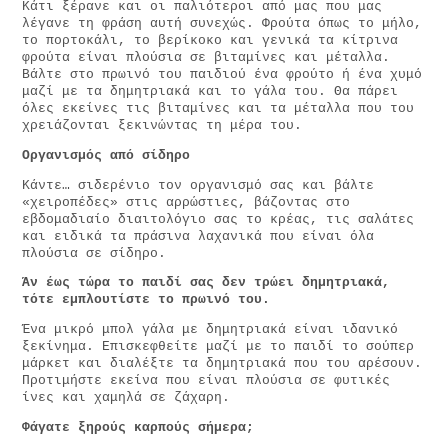
Κάτι ξέρανε και οι παλιότεροι από μας που μας
λέγανε τη φράση αυτή συνεχώς. Φρούτα όπως το μήλο,
το πορτοκάλι, το βερίκοκο και γενικά τα κίτρινα
φρούτα είναι πλούσια σε βιταμίνες και μέταλλα.
Βάλτε στο πρωινό του παιδιού ένα φρούτο ή ένα χυμό
μαζί με τα δημητριακά και το γάλα του. Θα πάρει
όλες εκείνες τις βιταμίνες και τα μέταλλα που του
χρειάζονται ξεκινώντας τη μέρα του.
Οργανισμός από σίδηρο
Κάντε… σιδερένιο τον οργανισμό σας και βάλτε
«χειροπέδες» στις αρρώστιες, βάζοντας στο
εβδομαδιαίο διαιτολόγιο σας το κρέας, τις σαλάτες
και ειδικά τα πράσινα λαχανικά που είναι όλα
πλούσια σε σίδηρο.
Άν έως τώρα το παιδί σας δεν τρώει δημητριακά,
τότε εμπλουτίστε το πρωινό του.
Ένα μικρό μπολ γάλα με δημητριακά είναι ιδανικό
ξεκίνημα. Επισκεφθείτε μαζί με το παιδί το σούπερ
μάρκετ και διαλέξτε τα δημητριακά που του αρέσουν.
Προτιμήστε εκείνα που είναι πλούσια σε φυτικές
ίνες και χαμηλά σε ζάχαρη.
Φάγατε ξηρούς καρπούς σήμερα;