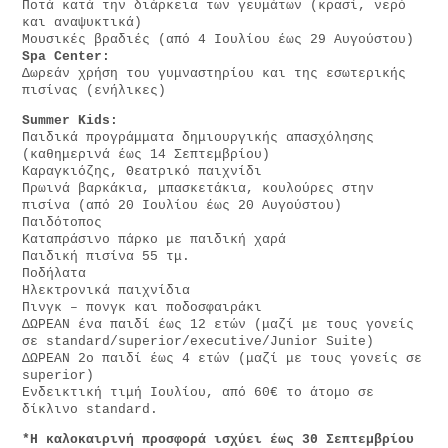
Ποτά κατά την διάρκεια των γευμάτων (κρασί, νερό
και αναψυκτικά)
Μουσικές βραδιές (από 4 Ιουλίου έως 29 Αυγούστου)
Spa Center:
Δωρεάν χρήση του γυμναστηρίου και της εσωτερικής
πισίνας (ενήλικες)
Summer Kids:
Παιδικά προγράμματα δημιουργικής απασχόλησης
(καθημερινά έως 14 Σεπτεμβρίου)
Καραγκιόζης, Θεατρικό παιχνίδι
Πρωινά βαρκάκια, μπασκετάκια, κουλούρες στην
πισίνα (από 20 Ιουλίου έως 20 Αυγούστου)
Παιδότοπος
Καταπράσινο πάρκο με παιδική χαρά
Παιδική πισίνα 55 τμ.
Ποδήλατα
Ηλεκτρονικά παιχνίδια
Πινγκ – πονγκ και ποδοσφαιράκι
ΔΩΡΕΑΝ ένα παιδί έως 12 ετών (μαζί με τους γονείς
σε standard/superior/executive/Junior Suite)
ΔΩΡΕΑΝ 2o παιδί έως 4 ετών (μαζί με τους γονείς σε
superior)
Ενδεικτική τιμή Ιουλίου, από 60€ το άτομο σε
δίκλινο standard.
*Η καλοκαιρινή προσφορά ισχύει έως 30 Σεπτεμβρίου