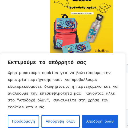
Εκτιμούμε το απόρρητό σας
Χρησιμοποιούμε cookies για να βελτιώσουμε την
εμπειρία περιήγησής σας, να προβάλλουμε
ΤΟΥΡΤΕΣ
ΠΡΟΣΚΛΗΣΕΙΣ
ΕΚΠΑΙΔΕΥΣΗ
ΠΑΡΑΜΥΘΙΑ
εξατομικευμένες διαφημίσεις ή περιεχόμενο και να
ΣΥΝΤΑΓΕΣ
ΚΑΡΤΕΣ
ΔΙΑΤΡΟΦΗ
ΜΟΝΑΔΙΚΑ
ΠΑΡΑΜΥΘΙΑ
αναλύουμε την επισκεψιμότητά μας. Κάνοντας κλικ
ΠΡΟΣΚΛΗΣΕΙΣ
ΠΑΙΔΙΚΟ
ΨΥΥΧΑΓΩΓΙΑ
ΤΕΤΡΑΔΙΑ
ΒΙΒΛΙΑ
ΠΑΡΤΙ
ΒΙΒΛΙΑ
στο "Αποδοχή όλων", συναινείτε στη χρήση των
ΠΑΙΧΝΙΔΙΑ
ΖΩΓΡΑΦΙΚΗΣ
cookies από εμάς.
Επικοινωνία
Copyright © 2026
kidsfun.gr
. All
Προσαρμογή
Απόρριψη όλων
Αποδοχή όλων
Rights Reserved.