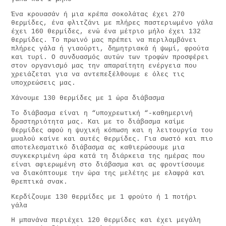
Ένα κρουασάν ή μια κρέπα σοκολάτας έχει 270
θερμίδες, ένα φλιτζάνι με πλήρες παστεριωμένο γάλα
έχει 160 θερμίδες, ενώ ένα μέτριο μήλο έχει 132
θερμίδες. Το πρωινό μας πρέπει να περιλαμβάνει
πλήρες γάλα ή γιαούρτι, δημητριακά ή ψωμί, φρούτα
και τυρί. Ο συνδυασμός αυτών των τροφών προσφέρει
στον οργανισμό μας την απαραίτητη ενέργεια που
χρειάζεται για να αντεπεξέλθουμε ε όλες τις
υποχρεώσεις μας.
Χάνουμε 130 θερμίδες με 1 ώρα διάβασμα
Το διάβασμα είναι η “υποχρεωτική “-καθημερινή
δραστηριότητα μας. Και με το διάβασμα καίμε
θερμίδες αφού η ψυχική κόπωση και η λειτουργία του
μυαλού καίνε και αυτές θερμίδες. Για σωστό και πιο
αποτελεσματικό διάβασμα ας καθιερώσουμε μια
συγκεκριμένη ώρα κατά τη διάρκεια της ημέρας που
είναι αφιερωμένη στο διάβασμα και ας φροντίσουμε
να διακόπτουμε την ώρα της μελέτης με ελαφρά και
θρεπτικά σνακ.
Κερδίζουμε 130 θερμίδες με 1 φρούτο ή 1 ποτήρι
γάλα
Η μπανάνα περιέχει 120 θερμίδες και έχει μεγάλη