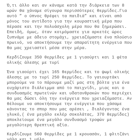
Ό,τι άλλο και αν κάναμε κατά την διάρκεια των 8
ωρών θα χάναμε σίγουρα περισσότερες θερμίδες.Για
αυτό ” ο ύπνος θρέφει τα παιδιά” και είναι από
μόνος του αντίδοτο για την κουραστική μέρα που
πέρασε και την πολυάσχολη μέρα που θα ξημερώσει.
Επειδή, όμως, όταν κοιμόμαστε για αρκετές ώρες
ξυπνάμε με άδειο στομάχι, χρειαζόμαστε ένα πλούσιο
πρωινό, να αποκτήσουμε την απαραίτητη ενέργεια που
θα μας χρειαστεί μέσα στην μέρα.
Κερδίζουμε 350 θερμίδες με 1 γιαούρτι και 1 φέτα
ολικής άλεσης με τυρί
Ένα γιαούρτι έχει 165 θερμίδες και το ψωμί ολικής
άλεσης με το τυρί 250 θερμίδες. Το γαιουρτάκι
μπορούμε να το πάρουμε μαζί μας στη βόλτα για ένα
ευχάριστο διάλειμμα από το παιχνίδι, μιας και ο
συνδυασμός πρωτεϊνών και υδατανθρακών που περιέχει
θα μας δώσει όλη την ενέργεια που χρειαζόμαστε. Αν
θέλουμε να αποκτήσουμε την ενέργεια που χάσαμε
κάνοντας το σπορ που μας αρέσει , διαλέγοντας ένα
γλυκό,( ένα μεγάλο εκλέρ σοκολάτας, 370 θερμίδες)
αποκλείουμε ένα μεγάλο συνδυασμό τροφών με
μεγαλύτερη θρεπτική αξία.
Κερδίζουμε 560 θερμίδες με 1 κρουασάν, 1 φλιτζάνι
γάλα και 1 μήλο