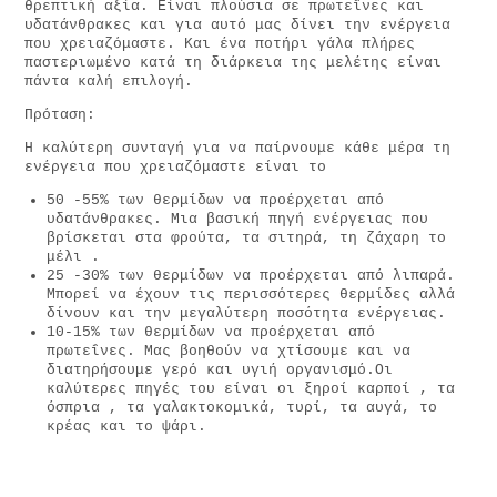
θρεπτική αξία. Είναι πλούσια σε πρωτεΐνες και
υδατάνθρακες και για αυτό μας δίνει την ενέργεια
που χρειαζόμαστε. Και ένα ποτήρι γάλα πλήρες
παστεριωμένο κατά τη διάρκεια της μελέτης είναι
πάντα καλή επιλογή.
Πρόταση:
Η καλύτερη συνταγή για να παίρνουμε κάθε μέρα τη
ενέργεια που χρειαζόμαστε είναι το
50 -55% των θερμίδων να προέρχεται από
υδατάνθρακες. Μια βασική πηγή ενέργειας που
βρίσκεται στα φρούτα, τα σιτηρά, τη ζάχαρη το
μέλι .
25 -30% των θερμίδων να προέρχεται από λιπαρά.
Μπορεί να έχουν τις περισσότερες θερμίδες αλλά
δίνουν και την μεγαλύτερη ποσότητα ενέργειας.
10-15% των θερμίδων να προέρχεται από
πρωτεΐνες. Μας βοηθούν να χτίσουμε και να
διατηρήσουμε γερό και υγιή οργανισμό.Οι
καλύτερες πηγές του είναι οι ξηροί καρποί , τα
όσπρια , τα γαλακτοκομικά, τυρί, τα αυγά, το
κρέας και το ψάρι.