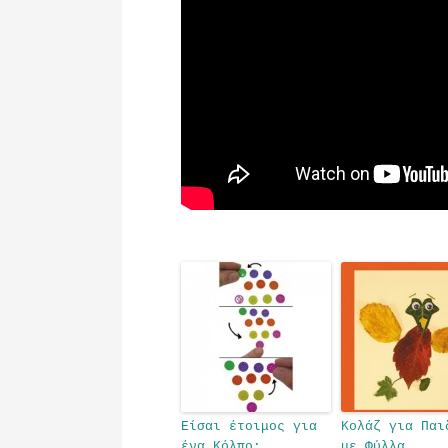
Είσαι έτοιμος για
Κολάζ για Παι
ένα Κόλπο;
με Φύλλα