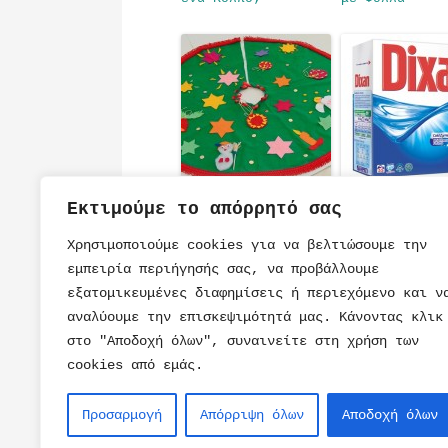
Χριστουγεννιάτικη
Ήρθε Το νέο D
Εκτιμούμε το απόρρητό σας
Βάση για το Έλατο
Coldzyme
Χρησιμοποιούμε cookies για να βελτιώσουμε την
εμπειρία περιήγησής σας, να προβάλλουμε
εξατομικευμένες διαφημίσεις ή περιεχόμενο και ν
αναλύουμε την επισκεψιμότητά μας. Κάνοντας κλικ
στο "Αποδοχή όλων", συναινείτε στη χρήση των
cookies από εμάς.
ΠΑΡΑΜΥΘΙ
ΤΟΥΡΤΕΣ
ΒΙΒΛΙΑ
ΣΥΝΤΑΓΕΣ
Προσαρμογή
Απόρριψη όλων
Αποδοχή όλων
ΠΑΙΧΝΙΔΙ
ΠΡΟΣΚΛΗΣΕΙΣ