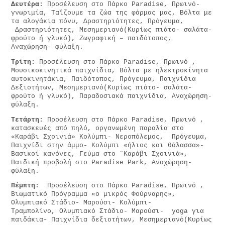
Δευτέρα:
Προσέλευση στο Πάρκο Paradise, Πρωινό-
γνωριμία, Ταΐζουμε τα ζώα της φάρμας μας, Βόλτα με
τα αλογάκια πόνυ, Δραστηριότητες, Πρόγευμα,
Δραστηριότητες, Μεσημεριανό(Κυρίως πιάτο- σαλάτα-
φρούτο ή γλυκό), Ζωγραφική – παιδότοπος,
Αναχώρηση- φύλαξη.
Τρίτη:
Προσέλευση στο Πάρκο Paradise, Πρωινό ,
Μουσικοκινητικά παιχνίδια, Βόλτα με ηλεκτροκίνητα
αυτοκινητάκια, Παιδότοπος, Πρόγευμα, Παιχνίδια
Δεξιοτήτων, Μεσημεριανό(Κυρίως πιάτο- σαλάτα-
φρούτο ή γλυκό), Παραδοσιακά παιχνίδια, Αναχώρηση-
φύλαξη.
Τετάρτη:
Προσέλευση στο Πάρκο Paradise, Πρωινό ,
κατασκευές από πηλό, οργανωμένη παραλία στο
«Καράβι Σχοινιά» Κολύμπι- Νεροπόλεμος, Πρόγευμα,
Παιχνίδι στην άμμο- Κολύμπι «ήλιος και θάλασσα»-
Βασικοί κανόνες, Γεύμα στο ¨Καράβι Σχοινιά»,
Παιδική προβολή στο Paradise Park, Αναχώρηση-
φύλαξη.
Πέμπτη:
Προσέλευση στο Πάρκο Paradise, Πρωινό ,
Βιωματικό Πρόγραμμα «ο μικρός Φούρναρης»,
Ολυμπιακό Στάδιο- Μαρούσι- Κολύμπι-
Τραμπολίνο, Ολυμπιακό Στάδιο- Μαρούσι- yoga για
παιδάκια- Παιχνίδια δεξιοτήτων, Μεσημεριανό(Κυρίως