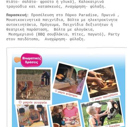
πιάτο- σαλάτα- φρούτο ή γλυκό), Καλοκαιρινά
τραγούδια και κατασκευές, Αναχώρηση- φύλαξη.
Παρασκευή:
Προσέλευση στο Πάρκο Paradise, Πρωινό ,
Μουσικοκινητικά παιχνίδια, Βόλτα με ηλεκτροκίνητα
αυτοκινητάκια, Πρόγευμα, Παιχνίδια δεξιοτήτων ή
θεατρική παράσταση, Βόλτα με αλογάκια,
Μεσημεριανό (ΒΒQ σουβλάκια, πίτες, παγωτό), Party
στον παιδότοπο, Αναχώρηση- φύλαξη.