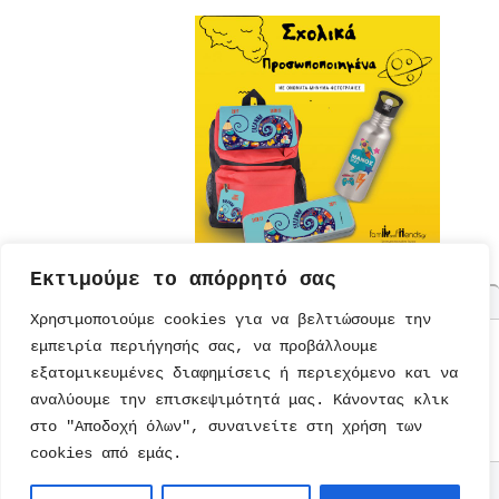
Εκτιμούμε το απόρρητό σας
Χρησιμοποιούμε cookies για να βελτιώσουμε την
εμπειρία περιήγησής σας, να προβάλλουμε
ΤΟΥΡΤΕΣ
ΠΡΟΣΚΛΗΣΕΙΣ
ΕΚΠΑΙΔΕΥΣΗ
ΠΑΡΑΜΥΘΙΑ
εξατομικευμένες διαφημίσεις ή περιεχόμενο και να
ΣΥΝΤΑΓΕΣ
ΚΑΡΤΕΣ
ΔΙΑΤΡΟΦΗ
ΜΟΝΑΔΙΚΑ
ΠΑΡΑΜΥΘΙΑ
αναλύουμε την επισκεψιμότητά μας. Κάνοντας κλικ
ΠΡΟΣΚΛΗΣΕΙΣ
ΠΑΙΔΙΚΟ
ΨΥΥΧΑΓΩΓΙΑ
ΤΕΤΡΑΔΙΑ
ΒΙΒΛΙΑ
ΠΑΡΤΙ
ΒΙΒΛΙΑ
στο "Αποδοχή όλων", συναινείτε στη χρήση των
ΠΑΙΧΝΙΔΙΑ
ΖΩΓΡΑΦΙΚΗΣ
cookies από εμάς.
Επικοινωνία
Copyright © 2026
kidsfun.gr
. All