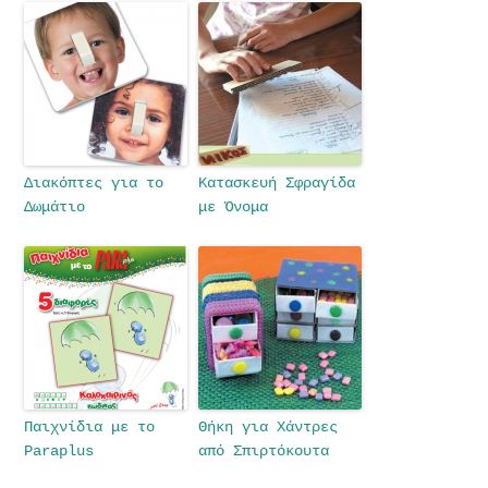
Διακόπτες για το
Κατασκευή Σφραγίδα
Δωμάτιο
με Όνομα
Παιχνίδια με το
Θήκη για Χάντρες
Paraplus
από Σπιρτόκουτα