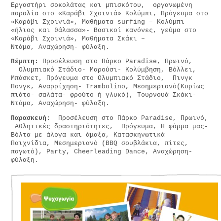
Εργαστήρι σοκολάτας και μπισκότου, οργανωμένη
παραλία στο «Καράβι Σχοινιά» Κολύμπι, Πρόγευμα στο
«Καράβι Σχοινιά», Μαθήματα surfing – Κολύμπι
«ήλιος και θάλασσα»- Βασικοί κανόνες, γεύμα στο
«Καράβι Σχοινιά», Μαθήματα Σκάκι –
Ντάμα, Αναχώρηση- φύλαξη.
Πέμπτη:
Προσέλευση στο Πάρκο Paradise, Πρωινό,
Ολυμπιακό Στάδιο- Μαρούσι- Κολύμβηση, Βόλλει,
Μπάσκετ, Πρόγευμα στο Ολυμπιακό Στάδιο, Πινγκ
Πονγκ, Αναρρίχηση- Trambolino, Μεσημεριανό(Κυρίως
πιάτο- σαλάτα- φρούτο ή γλυκό), Τουρνουά Σκάκι-
Ντάμα, Αναχώρηση- φύλαξη.
Παρασκευή:
Προσέλευση στο Πάρκο Paradise, Πρωινό,
Αθλητικές δραστηριότητες, Πρόγευμα, Η φάρμα μας-
Βόλτα με άλογα και άμαξα, Κατασκηνωτικά
Παιχνίδια, Μεσημεριανό (ΒΒQ σουβλάκια, πίτες,
παγωτό), Party, Cheerleading Dance, Αναχώρηση-
φύλαξη.