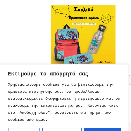
Εκτιμούμε το απόρρητό σας
Χρησιμοποιούμε cookies για να βελτιώσουμε την
εμπειρία περιήγησής σας, να προβάλλουμε
ΤΟΥΡΤΕΣ
ΠΡΟΣΚΛΗΣΕΙΣ
ΕΚΠΑΙΔΕΥΣΗ
ΠΑΡΑΜΥΘΙΑ
εξατομικευμένες διαφημίσεις ή περιεχόμενο και να
ΣΥΝΤΑΓΕΣ
ΚΑΡΤΕΣ
ΔΙΑΤΡΟΦΗ
ΜΟΝΑΔΙΚΑ
ΠΑΡΑΜΥΘΙΑ
αναλύουμε την επισκεψιμότητά μας. Κάνοντας κλικ
ΠΡΟΣΚΛΗΣΕΙΣ
ΠΑΙΔΙΚΟ
ΨΥΥΧΑΓΩΓΙΑ
ΤΕΤΡΑΔΙΑ
ΒΙΒΛΙΑ
ΠΑΡΤΙ
ΒΙΒΛΙΑ
στο "Αποδοχή όλων", συναινείτε στη χρήση των
ΠΑΙΧΝΙΔΙΑ
ΖΩΓΡΑΦΙΚΗΣ
cookies από εμάς.
Επικοινωνία
Copyright © 2026
kidsfun.gr
. All