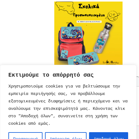
Εκτιμούμε το απόρρητό σας
Χρησιμοποιούμε cookies για να βελτιώσουμε την
εμπειρία περιήγησής σας, να προβάλλουμε
ΤΟΥΡΤΕΣ
ΠΡΟΣΚΛΗΣΕΙΣ
ΕΚΠΑΙΔΕΥΣΗ
ΠΑΡΑΜΥΘΙΑ
εξατομικευμένες διαφημίσεις ή περιεχόμενο και να
ΣΥΝΤΑΓΕΣ
ΚΑΡΤΕΣ
ΔΙΑΤΡΟΦΗ
ΜΟΝΑΔΙΚΑ
ΠΑΡΑΜΥΘΙΑ
αναλύουμε την επισκεψιμότητά μας. Κάνοντας κλικ
ΠΡΟΣΚΛΗΣΕΙΣ
ΠΑΙΔΙΚΟ
ΨΥΥΧΑΓΩΓΙΑ
ΤΕΤΡΑΔΙΑ
ΒΙΒΛΙΑ
ΠΑΡΤΙ
ΒΙΒΛΙΑ
στο "Αποδοχή όλων", συναινείτε στη χρήση των
ΠΑΙΧΝΙΔΙΑ
ΖΩΓΡΑΦΙΚΗΣ
cookies από εμάς.
Επικοινωνία
Copyright © 2026
kidsfun.gr
. All
Rights Reserved.