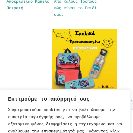
Αποκριάτικο Καπέλο
Από Καλούς Τρόπους
Πειρατή
πώς είναι το Παιδί
σας;
Εκτιμούμε το απόρρητό σας
Χρησιμοποιούμε cookies για να βελτιώσουμε την
εμπειρία περιήγησής σας, να προβάλλουμε
ΤΟΥΡΤΕΣ
ΠΡΟΣΚΛΗΣΕΙΣ
ΕΚΠΑΙΔΕΥΣΗ
ΠΑΡΑΜΥΘΙΑ
εξατομικευμένες διαφημίσεις ή περιεχόμενο και να
ΣΥΝΤΑΓΕΣ
ΚΑΡΤΕΣ
ΔΙΑΤΡΟΦΗ
ΜΟΝΑΔΙΚΑ
ΠΑΡΑΜΥΘΙΑ
αναλύουμε την επισκεψιμότητά μας. Κάνοντας κλικ
ΠΡΟΣΚΛΗΣΕΙΣ
ΠΑΙΔΙΚΟ
ΨΥΥΧΑΓΩΓΙΑ
ΤΕΤΡΑΔΙΑ