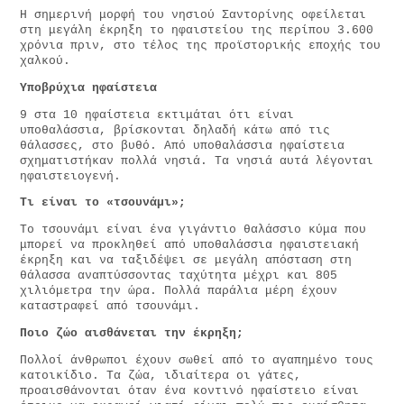
Η σημερινή μορφή του νησιού Σαντορίνης οφείλεται
στη μεγάλη έκρηξη το ηφαιστείου της περίπου 3.600
χρόνια πριν, στο τέλος της προϊστορικής εποχής του
χαλκού.
Υποβρύχια ηφαίστεια
9 στα 10 ηφαίστεια εκτιμάται ότι είναι
υποθαλάσσια, βρίσκονται δηλαδή κάτω από τις
θάλασσες, στο βυθό. Από υποθαλάσσια ηφαίστεια
σχηματιστήκαν πολλά νησιά. Τα νησιά αυτά λέγονται
ηφαιστειογενή.
Τι είναι το «τσουνάμι»;
Το τσουνάμι είναι ένα γιγάντιο θαλάσσιο κύμα που
μπορεί να προκληθεί από υποθαλάσσια ηφαιστειακή
έκρηξη και να ταξιδέψει σε μεγάλη απόσταση στη
θάλασσα αναπτύσσοντας ταχύτητα μέχρι και 805
χιλιόμετρα την ώρα. Πολλά παράλια μέρη έχουν
καταστραφεί από τσουνάμι.
Ποιο ζώο αισθάνεται την έκρηξη;
Πολλοί άνθρωποι έχουν σωθεί από το αγαπημένο τους
κατοικίδιο. Τα ζώα, ιδιαίτερα οι γάτες,
προαισθάνονται όταν ένα κοντινό ηφαίστειο είναι