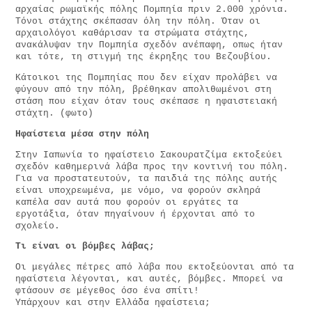
αρχαίας ρωμαϊκής πόλης Πομπηία πριν 2.000 χρόνια.
Τόνοι στάχτης σκέπασαν όλη την πόλη. Όταν οι
αρχαιολόγοι καθάρισαν τα στρώματα στάχτης,
ανακάλυψαν την Πομπηία σχεδόν ανέπαφη, οπως ήταν
και τότε, τη στιγμή της έκρηξης του Βεζουβίου.
Κάτοικοι της Πομπηίας που δεν είχαν προλάβει να
φύγουν από την πόλη, βρέθηκαν απολιθωμένοι στη
στάση που είχαν όταν τους σκέπασε η ηφαιστειακή
στάχτη. (φωτο)
Ηφαίστεια μέσα στην πόλη
Στην Ιαπωνία το ηφαίστειο Σακουρατζίμα εκτοξεύει
σχεδόν καθημερινά λάβα προς την κοντινή του πόλη.
Για να προστατευτούν, τα παιδιά της πόλης αυτής
είναι υποχρεωμένα, με νόμο, να φορούν σκληρά
καπέλα σαν αυτά που φορούν οι εργάτες τα
εργοτάξια, όταν πηγαίνουν ή έρχονται από το
σχολείο.
Τι είναι οι βόμβες λάβας;
Οι μεγάλες πέτρες από λάβα που εκτοξεύονται από τα
ηφαίστεια λέγονται, και αυτές, βόμβες. Μπορεί να
φτάσουν σε μέγεθος όσο ένα σπίτι!
Υπάρχουν και στην Ελλάδα ηφαίστεια;