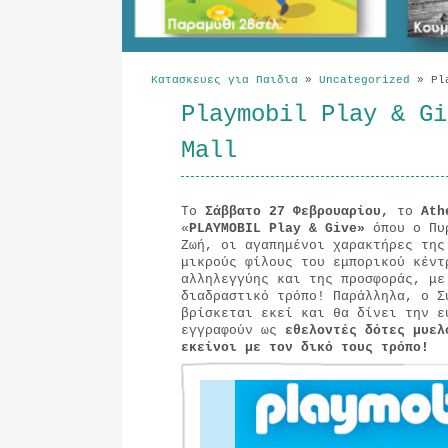
Κατασκευες για Παιδια
»
Uncategorized
»
Pla
Playmobil Play & Gi
Mall
Tο
Σάββατο 27 Φεβρουαρίου,
το
Ath
«
PLAYMOBIL
Play & Give»
όπου ο Πυρ
Ζωή, οι αγαπημένοι χαρακτήρες της
μικρούς φίλους του εμπορικού κέντ
αλληλεγγύης και της προσφοράς, με
διαδραστικό τρόπο! Παράλληλα, ο 
βρίσκεται εκεί και θα δίνει την ε
εγγραφούν ως
εθελοντές δότες μυελ
εκείνοι με τον δικό τους τρόπο!