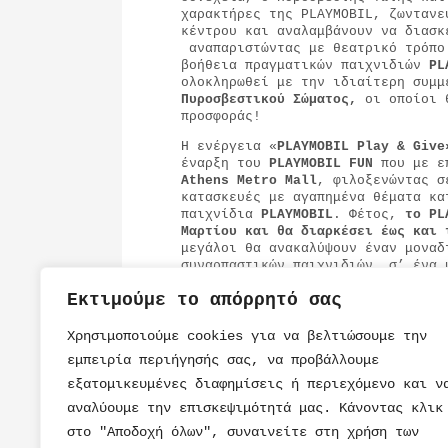
χαρακτήρες της PLAYMOBIL, ζωντανε
κέντρου και αναλαμβάνουν να διασκ
αναπαριστώντας με θεατρικό τρόπο
βοήθεια πραγματικών παιχνιδιών
PL
ολοκληρωθεί με την ιδιαίτερη συμ
Πυροσβεστικού Σώματος,
οι οποίοι θ
προσφοράς!
Η ενέργεια «
PLAYMOBIL
Play
&
Give
έναρξη του
PLAYMOBIL
FUN
που με επ
Athens
Metro
Mall
, φιλοξενώντας σ
κατασκευές με αγαπημένα θέματα κα
παιχνίδια
PLAYMOBIL
. Φέτος,
το
PL
Μαρτίου και θα διαρκέσει έως και 
μεγάλοι θα ανακαλύψουν έναν μοναδ
συναρπαστικών παιχνιδιών, σ’ ένα 
αμέτρητα χαμόγελα σε όλους.
Εκτιμούμε το απόρρητό σας
Χρησιμοποιούμε cookies για να βελτιώσουμε την
εμπειρία περιήγησής σας, να προβάλλουμε
εξατομικευμένες διαφημίσεις ή περιεχόμενο και ν
αναλύουμε την επισκεψιμότητά μας. Κάνοντας κλικ
στο "Αποδοχή όλων", συναινείτε στη χρήση των