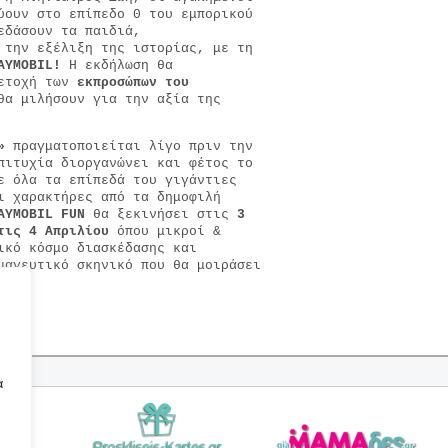
ύουν στο επίπεδο 0 του εμπορικού
εδάσουν τα παιδιά,
 την εξέλιξη της ιστορίας, με τη
AYMOBIL!
Η εκδήλωση θα
μετοχή των
εκπροσώπων του
α μιλήσουν για την αξία της
»
πραγματοποιείται λίγο πριν την
ιτυχία διοργανώνει και φέτος το
ε όλα τα επίπεδά του γιγάντιες
ι χαρακτήρες από τα δημοφιλή
AYMOBIL
FUN
θα ξεκινήσει στις
3
τις 4 Απριλίου
όπου μικροί &
ικό κόσμο διασκέδασης και
μαγευτικό σκηνικό που θα μοιράσει
α