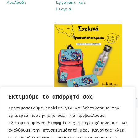
Λουλούδι
Εγγονάκι και
Γιαγιά
Εκτιμούμε το απόρρητό σας
Χρησιμοποιούμε cookies για να βελτιώσουμε την
εμπειρία περιήγησής σας, να προβάλλουμε
ΤΟΥΡΤΕΣ
ΠΡΟΣΚΛΗΣΕΙΣ
ΕΚΠΑΙΔΕΥΣΗ
ΠΑΡΑΜΥΘΙΑ
εξατομικευμένες διαφημίσεις ή περιεχόμενο και να
ΣΥΝΤΑΓΕΣ
ΚΑΡΤΕΣ
ΔΙΑΤΡΟΦΗ
ΜΟΝΑΔΙΚΑ
ΠΑΡΑΜΥΘΙΑ
αναλύουμε την επισκεψιμότητά μας. Κάνοντας κλικ
ΠΡΟΣΚΛΗΣΕΙΣ
ΠΑΙΔΙΚΟ
ΨΥΥΧΑΓΩΓΙΑ
ΤΕΤΡΑΔΙΑ
ΒΙΒΛΙΑ
ΠΑΡΤΙ
ΒΙΒΛΙΑ
στο "Αποδοχή όλων", συναινείτε στη χρήση των
ΠΑΙΧΝΙΔΙΑ