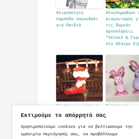
Χειροποίητη
Ολοκληρώθηκε 
Λαμπάδα Λαγουδάκι
Διαγωνισμός γ
για Παιδιά
τις δωρεάν
προσκλήσεις
“Χένσελ & Γκρ
στο Θέατρο Κι
Χριστουγεννιάτικη
Κατασκευή
Κάλτσα για τα Δώρα
Λαγουδάκια γι
Εκτιμούμε το απόρρητό σας
Πασχαλινό Τρα
Χρησιμοποιούμε cookies για να βελτιώσουμε την
εμπειρία περιήγησής σας, να προβάλλουμε