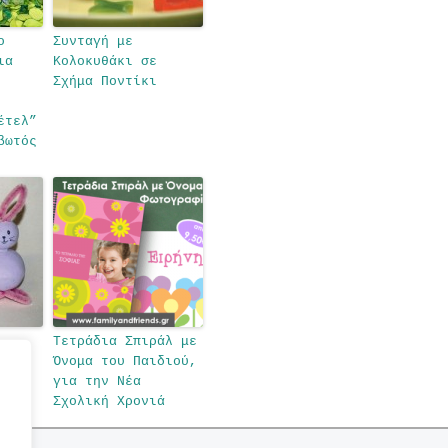
ο
Συνταγή με
ια
Κολοκυθάκι σε
Σχήμα Ποντίκι
έτελ”
βωτός
Τετράδια Σπιράλ με
α το
Όνομα του Παιδιού,
πέζι
για την Νέα
Σχολική Χρονιά