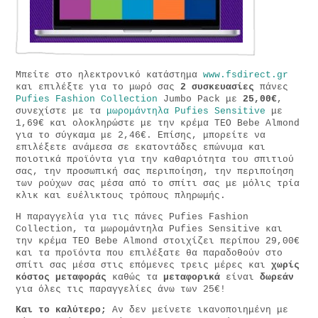
Μπείτε στο ηλεκτρονικό κατάστημα
www.fsdirect.gr
και επιλέξτε για το μωρό σας
2 συσκευασίες
πάνες
Pufies Fashion Collection
Jumbo Pack με
25,00€
,
συνεχίστε με τα
μωρομάντηλα Pufies Sensitive
με
1,69€ και ολοκληρώστε με την κρέμα ΤΕΟ Bebe Almond
για το σύγκαμα με 2,46€. Επίσης, μπορείτε να
επιλέξετε ανάμεσα σε εκατοντάδες επώνυμα και
ποιοτικά προϊόντα για την καθαριότητα του σπιτιού
σας, την προσωπική σας περιποίηση, την περιποίηση
των ρούχων σας μέσα από το σπίτι σας με μόλις τρία
κλικ και ευέλικτους τρόπους πληρωμής.
Η παραγγελία για τις πάνες Pufies Fashion
Collection, τα μωρομάντηλα Pufies Sensitive και
την κρέμα ΤΕΟ Bebe Almond στοιχίζει περίπου 29,00€
και τα προϊόντα που επιλέξατε θα παραδοθούν στο
σπίτι σας μέσα στις επόμενες τρεις μέρες και
χωρίς
κόστος μεταφοράς
καθώς τα
μεταφορικά
είναι
δωρεάν
για όλες τις παραγγελίες άνω των 25€!
Και το καλύτερο;
Αν δεν μείνετε ικανοποιημένη με