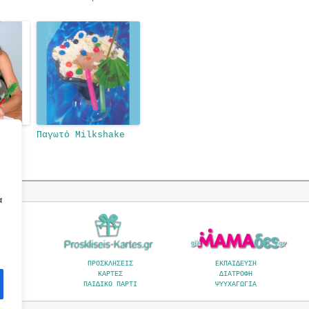
ικό
Παγωτό Milkshake
ων,
α
Α
ΠΡΟΣΚΛΗΣΕΙΣ
ΕΚΠΑΙΔΕΥΣΗ
ΚΑΡΤΕΣ
ΔΙΑΤΡΟΦΗ
Α
ΠΑΙΔΙΚΟ ΠΑΡΤΙ
ΨΥΥΧΑΓΩΓΙΑ