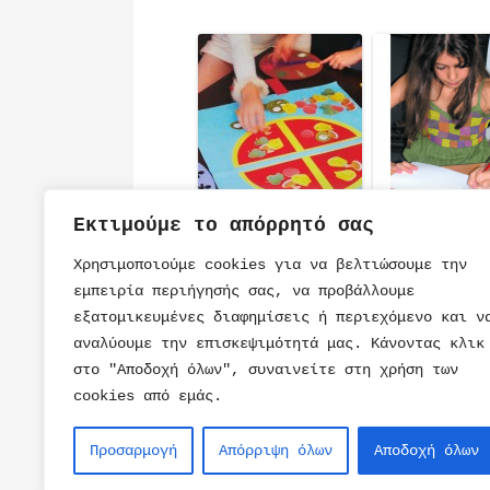
Επιτραπέζιο
Δώρο για Παιδ
Εκτιμούμε το απόρρητό σας
Παιδικό Παιχνίδι
Πάρτι Γενεθλί
Pizza
Μολύβι
Χρησιμοποιούμε cookies για να βελτιώσουμε την
εμπειρία περιήγησής σας, να προβάλλουμε
εξατομικευμένες διαφημίσεις ή περιεχόμενο και ν
αναλύουμε την επισκεψιμότητά μας. Κάνοντας κλικ
στο "Αποδοχή όλων", συναινείτε στη χρήση των
cookies από εμάς.
ΠΑΡΑΜΥΘΙ
ΤΟΥΡΤΕΣ
ΒΙΒΛΙΑ
ΣΥΝΤΑΓΕΣ
Προσαρμογή
Απόρριψη όλων
Αποδοχή όλων
ΠΑΙΧΝΙΔΙ
ΠΡΟΣΚΛΗΣΕΙΣ